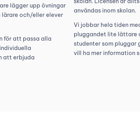
skolan. Licensen är allts
rare lägger upp övningar
användas inom skolan.
lärare och/eller elever
Vi jobbar hela tiden med
pluggandet lite lättare 
 för att passa alla
studenter som pluggar g
individuella
vill ha mer information
m att erbjuda